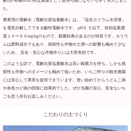
解])が有機JASの特定農薬として使用可能になりいち早く導入しまし
た。
農業用の電解水（電解次亜塩素酸水）は、「塩化カリウム水溶液」
を電気分解してできる酸性電解水です。 pH６.５以下、有効塩素濃
度１０〜６０mg/kgのもので、殺菌効果があるのが特長です。カリウ
ムは肥料成分でもあり、残留性も作物や土壌への影響も極めて少な
いため、 安全・安心な作物作りには大変有効です。
このような訳で、電解次亜塩素酸水は高い殺菌力を持ち、しかも残
留性も作物へのダメージも極めて低いため、いちご狩りの観光農園
には安心して果実を提供できています。使い始めてからうどんこ病
や灰色カビ病の防除に効果的でした。ぜひ当園の安心、安全ないち
ごを思う存分お楽しみください。
こだわりの土づくり