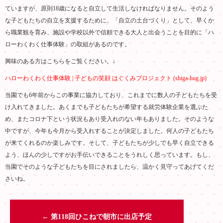
ていますが、原則18歳になると自立して生活しなければなりません。そのよう
な子どもたちの自立を支援するために、「自立の土台づくり」として、早くか
ら職業観を育み、施設や学校以外で信頼できる大人と出会うことを目的に「ハ
ローわくわく仕事体験」の取組があるのです。
興味のある方はこちらをご覧ください。↓
ハローわくわく仕事体験 | 子どもの笑顔 はぐくみプロジェクト (shiga-hug.jp)
当園でも6年前からこの事業に協力しており、これまでに数人の子どもたちを受
け入れてきました。あくまでも子どもたちが希望する就労体験企業を選ぶた
め、またコロナ下という状況もあり受入れのない年もありました。そのような
中ですが、今年も今月から受入れすることが決定しました。何人の子どもたち
が来てくれるのか楽しみです。そして、子どもたちが少しでも早く自立できる
よう、ほんの少しですがお手伝いできることをうれしく思っています。もし、
当園でそのような子どもたちを目にされましたら、温かく見守ってあげてくだ
さいね。
←
第118回ひこねで朝市に出店予定