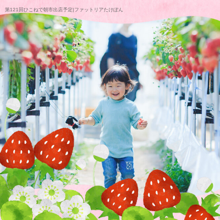
第121回ひこねで朝市出店予定|ファットリアたけぽん