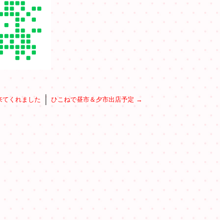
来てくれました
ひこねで昼市＆夕市出店予定
→